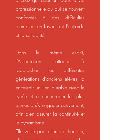
à ceux qui débutent dans la vie
professionnelle ou qui se trouvent
confrontés à des difficultés
d’emploi, en favorisant l’entraide
et la solidarité.
Dans le même esprit,
l’Association s’attache à
rapprocher les différentes
générations d’anciens élèves, à
entretenir un lien durable avec le
Lycée et à encourager les plus
jeunes à s’y engager activement,
afin d’en assurer la continuité et
le dynamisme.
Elle veille par ailleurs à honorer,