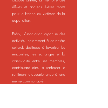
chaque année, la mémoire des
élèves et anciens élèves morts
pour la France ou victimes de la
déportation.
Enfin, l’Association organise des
activités, notamment à caractère
culturel, destinées à favoriser les
rencontres, les échanges et la
convivialité entre ses membres,
contribuant ainsi à renforcer le
sentiment d’appartenance à une
même communauté.