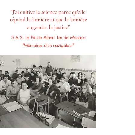
"J'ai cultivé la science parce qu'elle
répand
la lumière et que la lumière
engendre la justice"
S.A.S. Le Prince Albert 1er de Monaco
"Mémoires d'un navigateur"