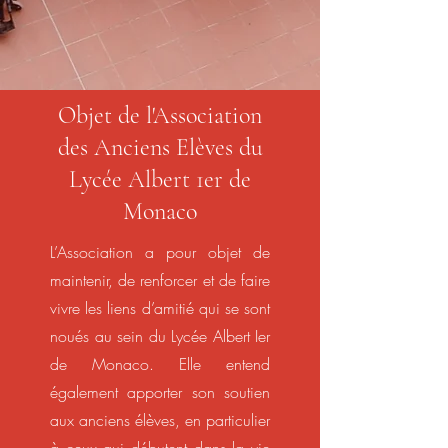
Objet de l'Association
des Anciens Elèves du
Lycée Albert 1er de
Monaco
L’Association a pour objet de
maintenir, de renforcer et de faire
vivre les liens d’amitié qui se sont
noués au sein du Lycée Albert Ier
de Monaco. Elle entend
également apporter son soutien
aux anciens élèves, en particulier